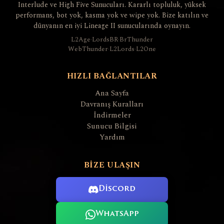
Interlude ve High Five Sunucuları. Kararlı topluluk, yüksek
performans, bot yok, kasma yok ve wipe yok. Bize katılın ve
dünyanın en iyi Lineage II sunucularında oynayın.
L2Age
·
LordsBR
·
BrThunder
WebThunder
·
L2Lords
·
L2One
HIZLI BAĞLANTILAR
Ana Sayfa
Davranış Kuralları
İndirmeler
Sunucu Bilgisi
Yardım
BIZE ULAŞIN
Discord
WhatsApp