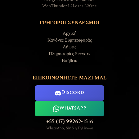
L2Age
·
LordsBR
·
BrThunder
WebThunder
·
L2Lords
·
L2One
ΓΡΉΓΟΡΟΙ ΣΎΝΔΕΣΜΟΙ
Αρχική
Κανόνες Συμπεριφοράς
Λήψεις
Πληροφορίες Servers
Βοήθεια
ΕΠΙΚΟΙΝΩΝΉΣΤΕ ΜΑΖΊ ΜΑΣ
Discord
WhatsApp
+55 (17) 99262-1516
WhatsApp, SMS ή Τηλέφωνο