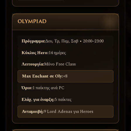
OLYMPIAD
Πρόγραμμα:
Δευ, Τρ, Πεμ, Σαβ • 20:00~23:00
Κύκλος Hero:
14 ημέρες
Λειτουργία:
Μόνο Free Class
Max Enchant σε Oly:
+8
Όριο:
1 παίκτης ανά PC
Ελάχ. για έναρξη:
5 παίκτες
Ανταμοιβή:
9 Lord Adenas για Heroes