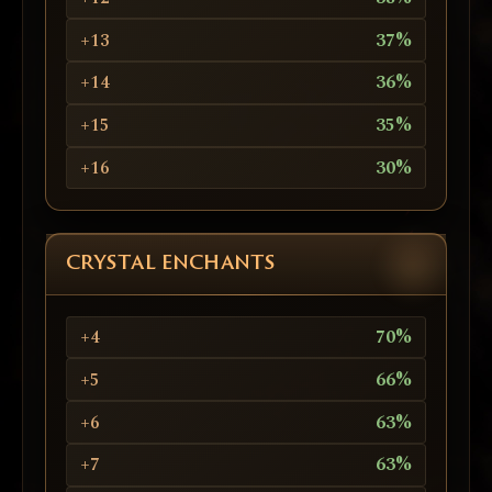
+13
37%
+14
36%
+15
35%
+16
30%
CRYSTAL ENCHANTS
+4
70%
+5
66%
+6
63%
+7
63%