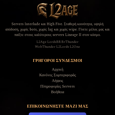
Servers Interlude και High Five. Σταθερή κοινότητα, υψηλή
απόδοση, χωρίς bots, χωρίς lag και χωρίς wipe. Γίνετε μέλος μας και
παίξτε στους καλύτερους servers Lineage II στον κόσμο.
L2Age
·
LordsBR
·
BrThunder
WebThunder
·
L2Lords
·
L2One
ΓΡΉΓΟΡΟΙ ΣΎΝΔΕΣΜΟΙ
Αρχική
Κανόνες Συμπεριφοράς
Λήψεις
Πληροφορίες Servers
Βοήθεια
ΕΠΙΚΟΙΝΩΝΉΣΤΕ ΜΑΖΊ ΜΑΣ