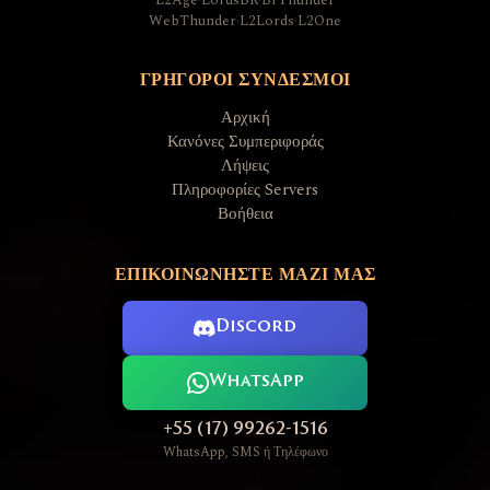
L2Age
·
LordsBR
·
BrThunder
WebThunder
·
L2Lords
·
L2One
ΓΡΉΓΟΡΟΙ ΣΎΝΔΕΣΜΟΙ
Αρχική
Κανόνες Συμπεριφοράς
Λήψεις
Πληροφορίες Servers
Βοήθεια
ΕΠΙΚΟΙΝΩΝΉΣΤΕ ΜΑΖΊ ΜΑΣ
Discord
WhatsApp
+55 (17) 99262-1516
WhatsApp, SMS ή Τηλέφωνο