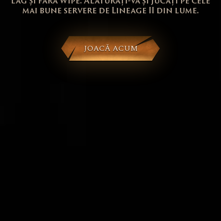
lag și fără wipe. Alăturați-vă și jucați pe cele
mai bune servere de Lineage II din lume.
JOACĂ ACUM