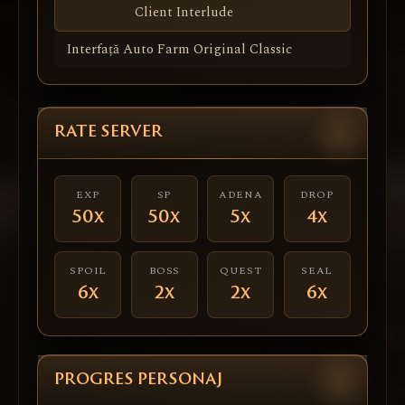
Client Interlude
Interfață Auto Farm Original Classic
RATE SERVER
EXP
SP
ADENA
DROP
50x
50x
5x
4x
SPOIL
BOSS
QUEST
SEAL
6x
2x
2x
6x
PROGRES PERSONAJ