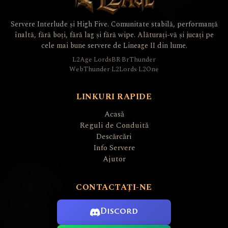
Servere Interlude și High Five. Comunitate stabilă, performanță
înaltă, fără boți, fără lag și fără wipe. Alăturați-vă și jucați pe
cele mai bune servere de Lineage II din lume.
L2Age
·
LordsBR
·
BrThunder
WebThunder
·
L2Lords
·
L2One
LINKURI RAPIDE
Acasă
Reguli de Conduită
Descărcări
Info Servere
Ajutor
CONTACTAȚI-NE
Discord