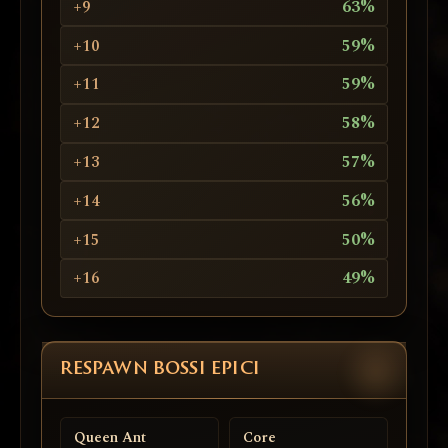
+9
63%
+10
59%
+11
59%
+12
58%
+13
57%
+14
56%
+15
50%
+16
49%
RESPAWN BOSSI EPICI
Queen Ant
Core