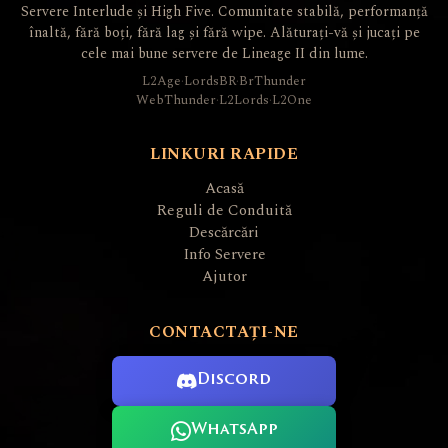
Servere Interlude și High Five. Comunitate stabilă, performanță
înaltă, fără boți, fără lag și fără wipe. Alăturați-vă și jucați pe
cele mai bune servere de Lineage II din lume.
L2Age
·
LordsBR
·
BrThunder
WebThunder
·
L2Lords
·
L2One
LINKURI RAPIDE
Acasă
Reguli de Conduită
Descărcări
Info Servere
Ajutor
CONTACTAȚI-NE
Discord
WhatsApp