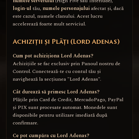
numele serverului
(High Five sau Interlude),
login-ul
tău,
numele personajului
afectat și, dacă
este cazul, numele clanului. Acest lucru
accelerează foarte mult serviciul.
Achiziții și Plăți (Lord Adenas)
Cum pot achiziționa Lord Adenas?
Achizițiile se fac exclusiv prin Panoul nostru de
Control. Conectează-te cu contul tău și
navighează la secțiunea "Lord Adenas".
Cât durează să primesc Lord Adenas?
Plățile prin Card de Credit, MercadoPago, PayPal
și PIX sunt procesate automat. Monedele sunt
disponibile pentru utilizare imediată după
confirmare.
Ce pot cumpăra cu Lord Adenas?