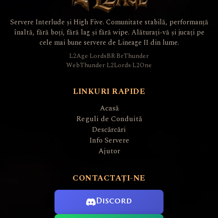
Servere Interlude și High Five. Comunitate stabilă, performanță
înaltă, fără boți, fără lag și fără wipe. Alăturați-vă și jucați pe
cele mai bune servere de Lineage II din lume.
L2Age
·
LordsBR
·
BrThunder
WebThunder
·
L2Lords
·
L2One
LINKURI RAPIDE
Acasă
Reguli de Conduită
Descărcări
Info Servere
Ajutor
CONTACTAȚI-NE
Discord