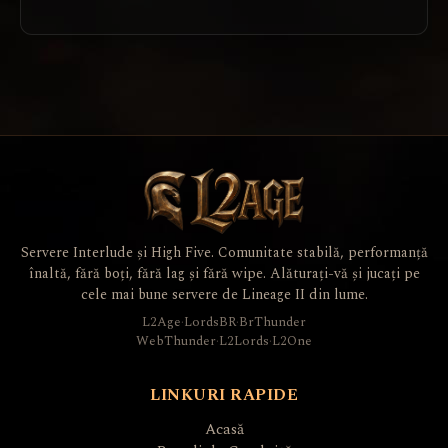
Servere Interlude și High Five. Comunitate stabilă, performanță
înaltă, fără boți, fără lag și fără wipe. Alăturați-vă și jucați pe
cele mai bune servere de Lineage II din lume.
L2Age
·
LordsBR
·
BrThunder
WebThunder
·
L2Lords
·
L2One
LINKURI RAPIDE
Acasă