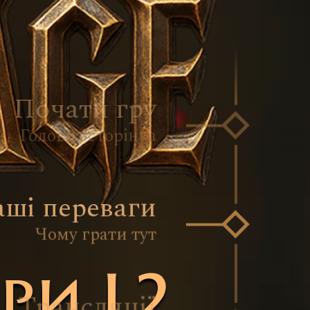
Почати гру
Головна сторінка
ші переваги
Чому грати тут
ри L2
Трансляції