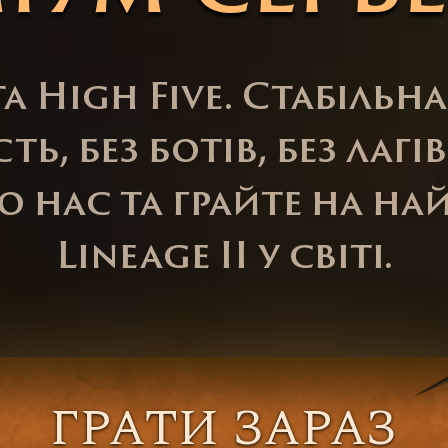
та High Five. Стабільн
, без ботів, без лагів
 нас та грайте на на
Lineage II у світі.
ГРАТИ ЗАРАЗ