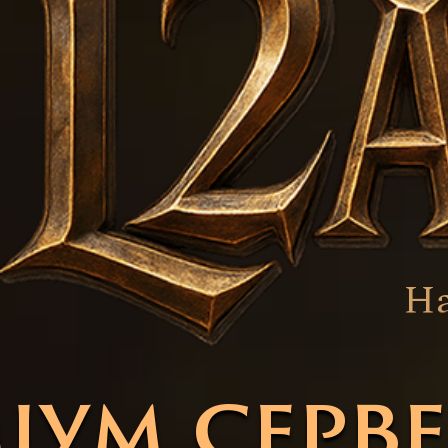
На
іум серве