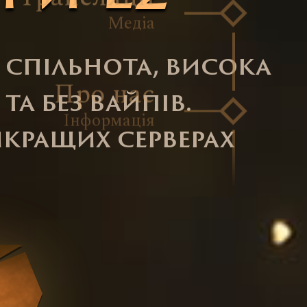
Медіа
а спільнота, висока
Про нас
 та без вайпів.
Інформація
йкращих серверах