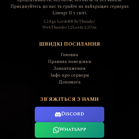
Приєднуйтесь до нас та грайте на найкращих серверах
Lineage II у світі.
L2Age
·
LordsBR
·
BrThunder
WebThunder
·
L2Lords
·
L2One
ШВИДКІ ПОСИЛАННЯ
Головна
Правила поведінки
Завантаження
Інфо про сервери
Допомога
ЗВ'ЯЖІТЬСЯ З НАМИ
Discord
WhatsApp