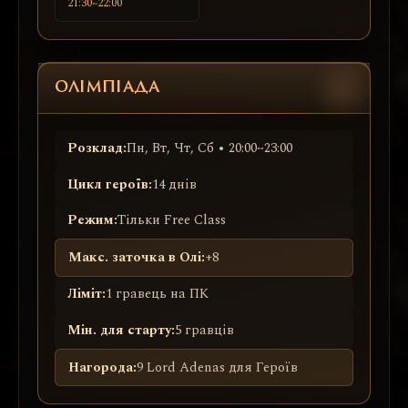
21:30~22:00
ОЛІМПІАДА
Розклад:
Пн, Вт, Чт, Сб • 20:00~23:00
Цикл героїв:
14 днів
Режим:
Тільки Free Class
Макс. заточка в Олі:
+8
Ліміт:
1 гравець на ПК
Мін. для старту:
5 гравців
Нагорода:
9 Lord Adenas для Героїв