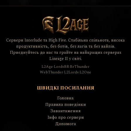
Сервери Interlude та High Five. Стабільна спільнота, висока
продуктивність, без ботів, без лагів та без вайпів.
Приєднуйтесь до нас та грайте на найкращих серверах
Lineage II у світі.
L2Age
·
LordsBR
·
BrThunder
WebThunder
·
L2Lords
·
L2One
ШВИДКІ ПОСИЛАННЯ
Головна
Правила поведінки
Завантаження
Інфо про сервери
Допомога