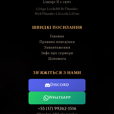
Lineage II у світі.
L2Age
·
LordsBR
·
BrThunder
WebThunder
·
L2Lords
·
L2One
ШВИДКІ ПОСИЛАННЯ
Головна
Правила поведінки
Завантаження
Інфо про сервери
Допомога
ЗВ'ЯЖІТЬСЯ З НАМИ
Discord
WhatsApp
+55 (17) 99262-1516