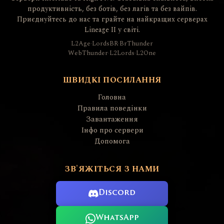
продуктивність, без ботів, без лагів та без вайпів.
Приєднуйтесь до нас та грайте на найкращих серверах
Lineage II у світі.
L2Age
·
LordsBR
·
BrThunder
WebThunder
·
L2Lords
·
L2One
ШВИДКІ ПОСИЛАННЯ
Головна
Правила поведінки
Завантаження
Інфо про сервери
Допомога
ЗВ'ЯЖІТЬСЯ З НАМИ
Discord
WhatsApp