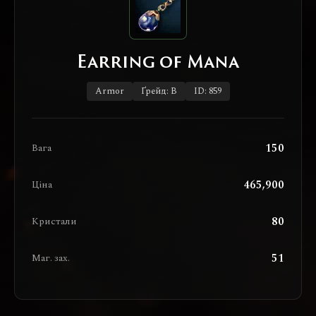
Earring of Mana
Armor
Ґрейд: B
ID: 859
150
Вага
465,900
Ціна
80
Кристали
51
Маг. зах.